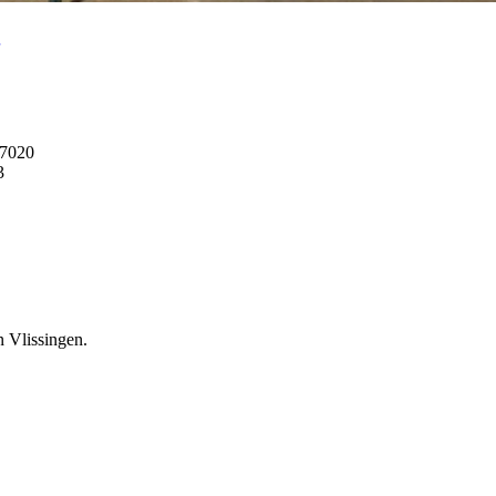
37020
3
n Vlissingen.